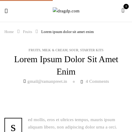
0
Home
Fruits
Lorem ipsum dolor sit amet enim
,
,
,
FRUITS
MILK & CREAM
SOUR
STARTER KITS
Lorem Ipsum Dolor Sit Amet
Enim
gmail@ramanpreet.in
4
Comments
ed mollis, eros et ultrices tempus, mauris ipsum
s
aliquam libero, non adipiscing dolor urna a orci.