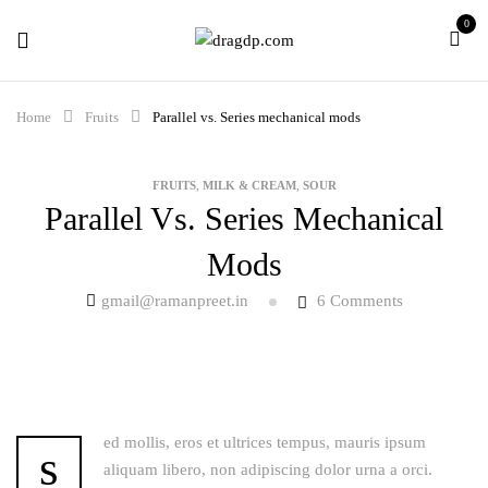
0
Home
Fruits
Parallel vs. Series mechanical mods
,
,
FRUITS
MILK & CREAM
SOUR
Parallel Vs. Series Mechanical
Mods
gmail@ramanpreet.in
6
Comments
ed mollis, eros et ultrices tempus, mauris ipsum
s
aliquam libero, non adipiscing dolor urna a orci.